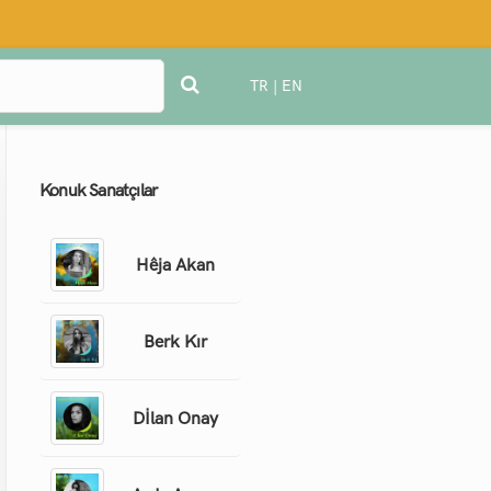
TR
|
EN
Konuk Sanatçılar
Hêja Akan
Berk Kır
Dİlan Onay