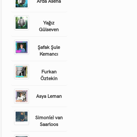
Arda Asena
Yağız
Gülseven
Şafak Şule
Kemancı
Furkan
Öztekin
Asya Leman
Simon(e) van
Saarloos