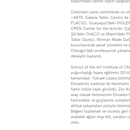
toplumdaki yerine ilişkin yargıları 
Üretimleri yerel zeminlerde ve ul
+ARTE Galerí
a Taller, Centro
de
FLACSO
,
Guayaquil
’deki VIOLE
OPEN Center for the Arts
’dır. Ç
Şili’deki
ChACO
ve Miami’deki
P
Taller (Quito)
,
Woman Made Galle
kurumlarında sanat y
ö
netimi ve 
Chicago
’daki profesyonel çalışma
deneyim kazandı.
School of the Art Institute of Ch
yo
ğunlaştığı lisans eğitimini 201
tamamladı. Yüksek Lisans bitirme tez
Ekvadorlu kadınlar ile feminizm
farklı ödüle layık görüldü. Zor K
araç olarak feminizmin Ekvador’d
farkındalık ve güçlenme süreçler
atölye çalışmaları yoluyla feminizm
Beğeni toplamak ve olumlu geri d
aradalık ağları inşa etti, yarat
oldu.