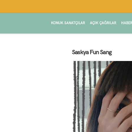
KONUK SANATÇILAR
AÇIK ÇAĞRILAR
HABER
Saskya Fun Sang