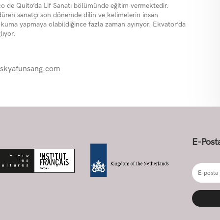
o de Quito’da Lif Sanatı bölümünde eğitim vermektedir.
rdüren sanatçı son dönemde dilin ve kelimelerin insan
or, okuma yapmaya olabildiğince fazla zaman ayırıyor. Ekvator’da
lıyor.
skyafunsang.com
E-Posta