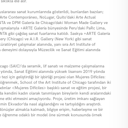
sıklıkla ele alır.
uslararası sanat kurumlarında gösterildi, bunlardan bazıları;
 Arte Contempor
á
neo, NoLugar, Quito
’daki
Arte Actual
NTA ve DPM Galería ile Chicago’daki
Woman Made Gallery
ve
alışmalarıyla +ARTE Galería bünyesinde Peru’daki
PaRc Lima
,
INTA
gibi çağdaş sanat fuarlarına katıldı. Saskya +ARTE Galerí
a
ry (Chicago)
ve
A.I.R. Gallery (New York)
gibi sanat
kürat
ö
ryel çalışmalar alanında, yanı sıra
Art Institute of
 deneyimi dolayısıyla Müzecilik ve Sanat Eğitimi alanında
icago (SAIC)
’
da
seramik, lif sanatı ve malzeme çalışmalarına
6 yılında, Sanat Eğitimi alanında yüksek lisansını 2019 yılında
i için geliştirdiği bir işbirliği projesi olan
Mujeres Dif
í
ciles:
i öğrenmek,
School of the Art Institute of Chicago
tarafından iki
adınlar <
Mujeres Dif
íciles> başlıklı sanat ve eğitim projesi, bir
a kendini kadın olarak tanımlayan bireylerin kendi aralarındaki
ine etki etmesini amaçlıyordu. Proje, üretim imkanı sağlayan
in Ekvador’da nasıl algılandığını ve tartışıldığını araştırdı.
önüşler almakla kalmadı, bilgiye erişim, haberleşme ve bir
ıcı ve öğrenme odaklı bir model öne sürmek konusunda örnek