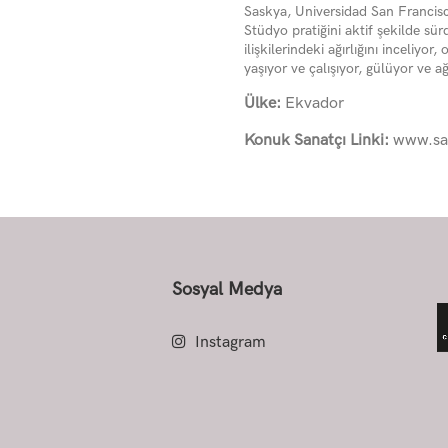
Saskya, Universidad San Francisc
Stüdyo pratiğini aktif şekilde sü
ilişkilerindeki ağırlığını inceliy
yaşıyor ve çalışıyor, gülüyor ve ağ
Ülke:
Ekvador
Konuk Sanatçı Linki:
www.sa
Sosyal Medya
Instagram