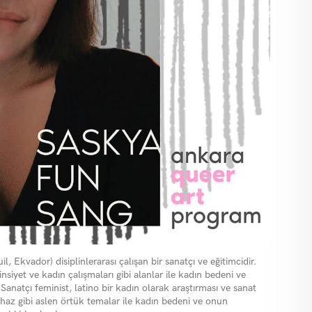
il, E
kva
dor
) disiplinlerarası çalışan bir sanatçı ve eğitimcidir.
siyet ve kadın çalışmaları gibi alanlar ile kadın bedeni ve
 Sanatçı feminist, latino bir kadın olarak araştı
rmas
ı ve sanat
, haz gibi aslen örtük temalar ile kadın bedeni ve onun