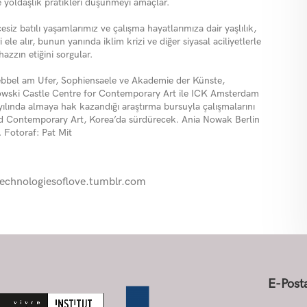
ve yoldaşlık pratikleri düşünmeyi amaçlar.
iz batılı yaşamlarımız ve çalışma hayatlarımıza dair yaşlılık,
i ele alır, bunun yanında iklim krizi ve diğer siyasal aciliyetlerle
zzın etiğini sorgular.
Hebbel am Ufer, Sophiensaele ve Akademie der Künste,
owski Castle Centre for Contemporary Art ile ICK Amsterdam
yılında almaya hak kazandığı araştırma bursuyla çalışmalarını
 Contemporary Art, Korea’da sürdürecek. Ania Nowak Berlin
. Fotoraf: Pat Mit
technologiesoflove.tumblr.com
E-Posta