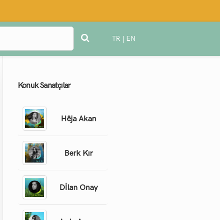
TR
|
EN
Konuk Sanatçılar
Hêja Akan
Berk Kır
Dİlan Onay