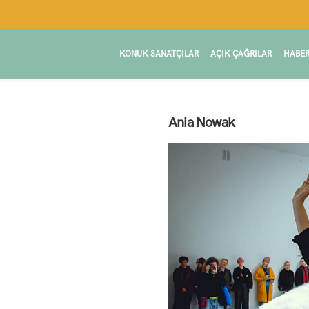
KONUK SANATÇILAR
AÇIK ÇAĞRILAR
HABER
Ania Nowak