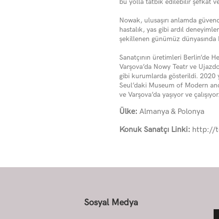
bu yolla tatbik edilebilir şefkat 
Nowak, ulusaşırı anlamda güvences
hastalık, yas gibi ardıl deneyimler
şekillenen günümüz dünyasında ha
Sanatçının üretimleri Berlin’de 
Varşova’da Nowy Teatr ve Ujazd
gibi kurumlarda gösterildi. 2020 
Seul’daki Museum of Modern and
ve Varşova’da yaşıyor ve çalışıyor
Ülke:
Almanya & Polonya
Konuk Sanatçı Linki:
http://
Sosyal Medya