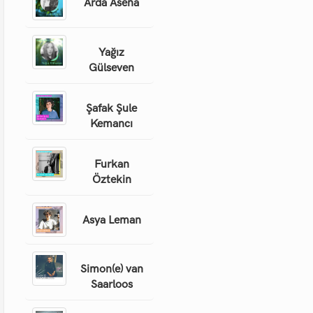
Arda Asena
Yağız
Gülseven
Şafak Şule
Kemancı
Furkan
Öztekin
Asya Leman
Simon(e) van
Saarloos